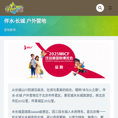
全部
伴水·长城 户外营地
营地推荐
从长城山川到湖泊溪流，壮阔与柔美的结合，唱响“冰与火之歌”。伴
水·长城 户外营地位于北京市怀柔区，黄花城水长城旅游区，距北京
市区65公里，怀柔城区35公里。
水长城是国家AAAA级景区，因三段长城入水而得名，是北京唯一一
处长城与水相连的长城。是以奇而著称，以秀为特色，融青山、碧